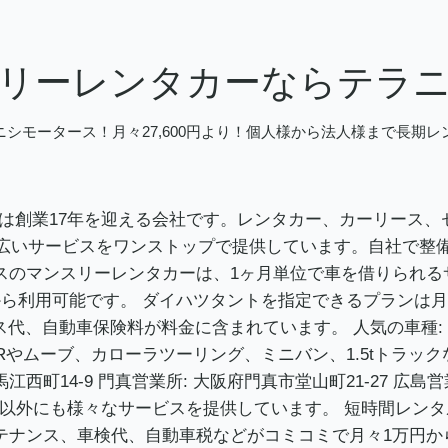
リーレンタカーならテラ
シモータース！月々27,600円より！個人様から法人様まで長期
5年には創業17年を迎える会社です。レンタカー、カーリー
広いサービスをワンストップで提供しています。自社で整
ースのマンスリーレンタカーは、1ヶ月単位で車を借りられる
円）から利用可能です。 ダイハツタントを指定できるプランは月
ナンス代、自動車保険料が料金に含まれています。 人気の車種
ムーブ、カローラツーリング、ミニバン、1.5tトラックな
町14-9 門真営業所: 大阪府門真市堂山町21-27 広島営業
外にも様々なサービスを提供しています。 短時間レンタル:
 メンテナンス、車検代、自動車税などがコミコミで月々1万円