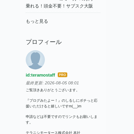
乗れる！頭金不要！サブスク大阪
もっと見る
プロフィール
id:teramostaff
はて
なブ
最終更新:
2026-08-05 08:01
ログ
ご覧頂きありがとうございます。
Pro
『ブログみたよー！』のしるしにポチっと応
援いただけると嬉しいですm(__)m
申請などは不要ですのでリンクもお願いしま
す。
テラニシモータース株式会社 本社