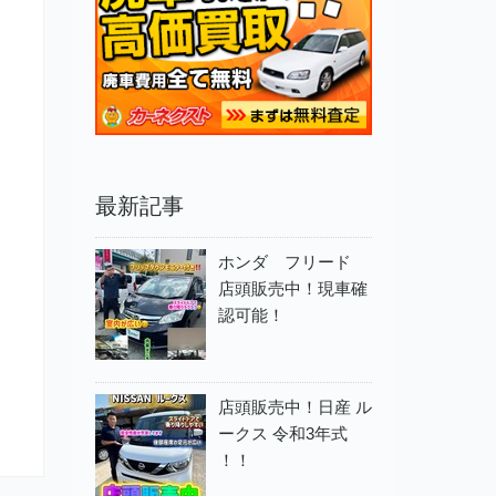
最新記事
ホンダ フリード
店頭販売中！現車確
認可能！
店頭販売中！日産 ル
ークス 令和3年式
！！