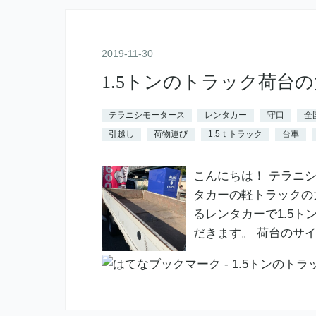
2019
-
11
-
30
1.5トンのトラック荷台
テラニシモータース
レンタカー
守口
全
引越し
荷物運び
1.5ｔトラック
台車
こんにちは！ テラニ
タカーの軽トラックの
るレンタカーで1.5
だきます。 荷台のサ