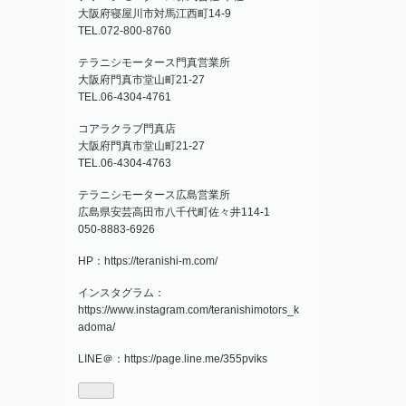
大阪府寝屋川市対馬江西町14-9
TEL.072-800-8760
テラニシモータース門真営業所
大阪府門真市堂山町21‐27
TEL.06-4304-4761
コアラクラブ門真店
大阪府門真市堂山町21‐27
TEL.06-4304-4763
テラニシモータース広島営業所
広島県安芸高田市八千代町佐々井114-1
050-8883-6926
HP：
https://teranishi-m.com/
インスタグラム：
https://www.instagram.com/teranishimotors_k
adoma/
LINE＠：
https://page.line.me/355pviks