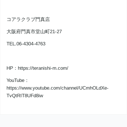
コアラクラブ門真店
大阪府門真市堂山町21‐27
TEL.06-4304-4763
HP：
https://teranishi-m.com/
YouTube：
https://www.youtube.com/channel/UCmhOLdXe-
TvQtRIT8UFd8iw