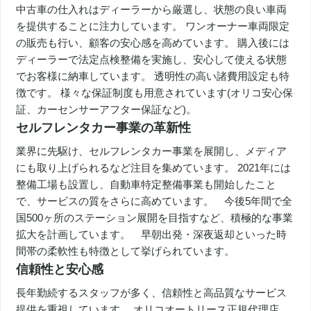
中古車の仕入れはディーラーから厳選し、状態の良い車両
を提供することに注力しています。 ワンオーナー車両限定
の販売も行い、顧客の安心感を高めています。 購入後には
ディーラーで法定点検整備を実施し、安心して使える状態
でお客様に納車しています。 透明性の高い諸費用設定も特
徴です。 様々な保証制度も用意されています(オリコ安心保
証、カーセンサーアフター保証など)。
セルフレンタカー事業の革新性
業界に先駆け、セルフレンタカー事業を展開し、メディア
にも取り上げられるなど注目を集めています。 2021年には
整備工場も設置し、自動車特定整備事業も開始したこと
で、サービスの質をさらに高めています。 今後5年間で全
国500ヶ所のステーション展開を目指すなど、積極的な事業
拡大を計画しています。 早朝出発・深夜返却といった時
間帯の柔軟性も特徴として挙げられています。
信頼性と安心感
長年勤続するスタッフが多く、信頼性と高品質なサービス
提供を重視しています。 オリコオートリース正規代理店