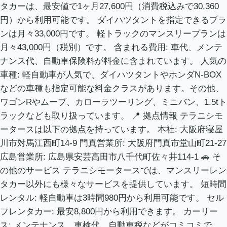
タカーは、最安値で1ヶ月27,600円（消費税込みで30,360
円）から利用可能です。 ダイハツタントを指定できるプラ
ンは月々33,000円です。 軽トラックのマンスリープランは
月々43,000円（税別）です。 含まれる費用: 車代、メンテ
ナンス代、自動車保険料が料金に含まれています。 人気の
車種: 軽自動車が人気で、ダイハツタントやホンダN-BOX
などの車種も指定可能な料金クラスがあります。その他、
ワゴンRやムーブ、カローラツーリング、ミニバン、1.5tト
ラックなども取り扱っています。 📍 拠点情報 テラニシモ
ータースは以下の拠点を持っています。 本社: 大阪府寝屋
川市対馬江西町14-9 門真営業所: 大阪府門真市堂山町21-27
広島営業所: 広島県安芸高田市八千代町佐々井114-1 🚗 そ
の他のサービス テラニシモータースでは、マンスリーレン
タカー以外にも様々なサービスを提供しています。 短時間
レンタル: 軽自動車は3時間980円から利用可能です。 セル
フレンタカー: 最安8,800円から利用できます。 カーリー
ス: メンテナンス、車検代、自動車税などがコミコミで