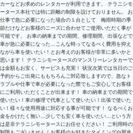
カーなどお求めのレンタカーが利用できます。 テラニシモ
ータース本社では特に距離の制限を設けておりません。 お
仕事で急に必要になった場合の１台として 梅雨時期の季
節だけなどお客様のニーズに合わせてご使用いただく事が
可能です。 お車の納車までの期間、修理期間、出張などで
車が急に必要になった…こんな時ってなるべく費用を抑え
ながら車を使いたい！とお考えのお客様が非常に多いかと
思います！ テラニシモータースのマンスリーレンタカーで
は金額もお安く、サービスも充実！ 状況次第では当日のご
予約からご出発にももちろんご対応致しますので、急なト
ラブルや仕事で車が必要になった際でもご安心してお客様
にご利用いただくことが出来ます！ 車の納車までの期間で
使いたい！車の修理で代車として使いたい！出張で使いた
い！様々な使用用途に対応する事が可能です！ なるべくお
金をかけたく無い…少しでも安く車を使いたい…という方
は是非テラニシモータースにお任せください！ ご利用時の
制限もございません！お客様のお好きなタイミングや用途