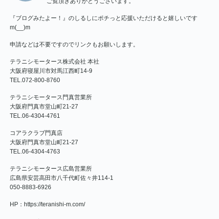
ログ
ご覧頂きありがとうございます。
Pro
『ブログみたよー！』のしるしにポチっと応援いただけると嬉しいです
m(__)m
申請などは不要ですのでリンクもお願いします。
テラニシモータース株式会社 本社
大阪府寝屋川市対馬江西町14-9
TEL.072-800-8760
テラニシモータース門真営業所
大阪府門真市堂山町21‐27
TEL.06-4304-4761
コアラクラブ門真店
大阪府門真市堂山町21‐27
TEL.06-4304-4763
テラニシモータース広島営業所
広島県安芸高田市八千代町佐々井114-1
050-8883-6926
HP：
https://teranishi-m.com/