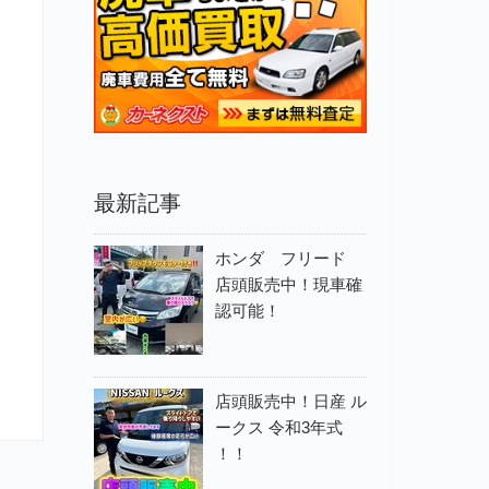
最新記事
ホンダ フリード
店頭販売中！現車確
認可能！
店頭販売中！日産 ル
ークス 令和3年式
！！