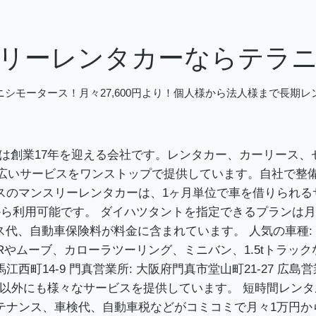
リーレンタカーならテラ
シモータース！月々27,600円より！個人様から法人様まで長期
5年には創業17年を迎える会社です。レンタカー、カーリー
広いサービスをワンストップで提供しています。自社で整
ースのマンスリーレンタカーは、1ヶ月単位で車を借りられる
円）から利用可能です。 ダイハツタントを指定できるプランは月
ナンス代、自動車保険料が料金に含まれています。 人気の車種
ムーブ、カローラツーリング、ミニバン、1.5tトラックな
町14-9 門真営業所: 大阪府門真市堂山町21-27 広島営業
外にも様々なサービスを提供しています。 短時間レンタル:
 メンテナンス、車検代、自動車税などがコミコミで月々1万円