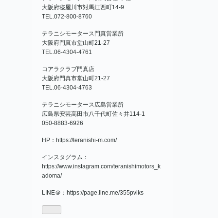
大阪府寝屋川市対馬江西町14-9
TEL.072-800-8760
テラニシモータース門真営業所
大阪府門真市堂山町21‐27
TEL.06-4304-4761
コアラクラブ門真店
大阪府門真市堂山町21‐27
TEL.06-4304-4763
テラニシモータース広島営業所
広島県安芸高田市八千代町佐々井114-1
050-8883-6926
HP：
https://teranishi-m.com/
インスタグラム：
https://www.instagram.com/teranishimotors_k
adoma/
LINE＠：
https://page.line.me/355pviks