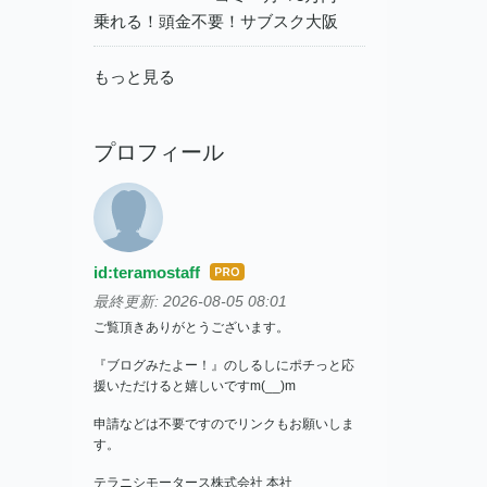
乗れる！頭金不要！サブスク大阪
もっと見る
プロフィール
id:teramostaff
はて
なブ
最終更新:
2026-08-05 08:01
ログ
ご覧頂きありがとうございます。
Pro
『ブログみたよー！』のしるしにポチっと応
援いただけると嬉しいですm(__)m
申請などは不要ですのでリンクもお願いしま
す。
テラニシモータース株式会社 本社